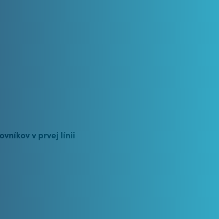
vníkov v prvej línii