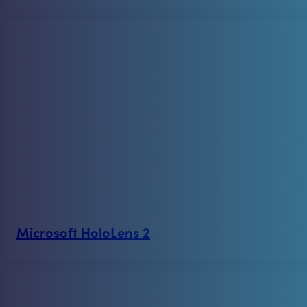
Microsoft HoloLens 2