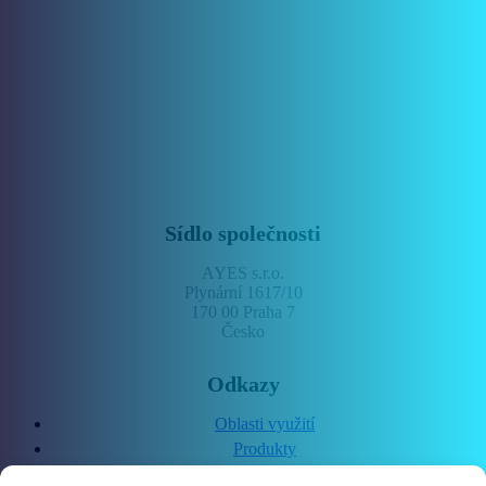
Sídlo společnosti
AYES s.r.o.
Plynární 1617/10
170 00 Praha 7
Česko
Odkazy
Oblasti využití
Produkty
Služby a podpora