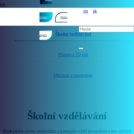
en
sk
Podnikové školení
zájem
Mám
Školní vzdělávání
zájem
Příprava 3D dat
Obchod a marketing
Školní vzdělávání
Poskytněte svým studentům a kolegům větší perspektivu pro učební