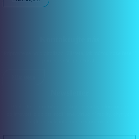
Kontaktujte nás
Připravte se na digitalizaci. Zjistěte, jak můžou naše řešení
pomoci vaší společnosti.
Mám zájem
Newsletter
Přihlaste se k odběru a získejte novinky, informace a
zajímavosti z oblasti rozšířené, virtuální reality, chytrých
brýlí a umělé inteligence v průmyslu.