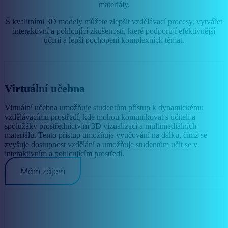
materiály.
S kvalitními 3D modely můžete zlepšit vzdělávací procesy, vytvářet
interaktivní a pohlcující zkušenosti, které podporují efektivnější
učení a lepší pochopení komplexních témat.
Virtuální učebna
Virtuální učebna umožňuje studentům přístup k dynamickému
vzdělávacímu prostředí, kde mohou komunikovat s učiteli a
spolužáky prostřednictvím 3D vizualizací a multimediálních
materiálů. Tento přístup umožňuje vyučování na dálku, čímž se
zvyšuje dostupnost vzdělání a umožňuje studentům učit se v
interaktivním a pohlcujícím prostředí.
Mám zájem