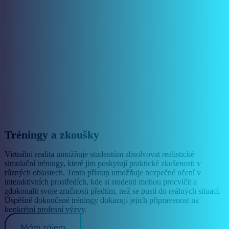
Tréningy a zkoušky
Virtuální realita umožňuje studentům absolvovat realistické
simulační tréningy, které jim poskytují praktické zkušenosti v
různých oblastech. Tento přístup umožňuje bezpečné učení v
interaktivních prostředích, kde si studenti mohou procvičit a
zdokonalit svoje zručnosti předtím, než se pustí do reálných situací.
Úspěšně dokončené tréningy dokazují jejich připravenost na
konkrétní profesní výzvy.
Mám zájem