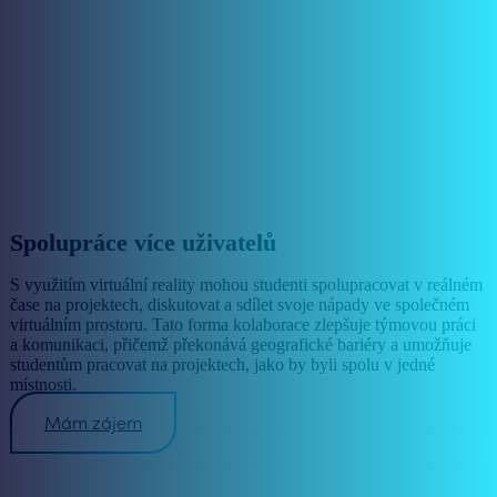
Spolupráce více uživatelů
S využitím virtuální reality mohou studenti spolupracovat v reálném
čase na projektech, diskutovat a sdílet svoje nápady ve společném
virtuálním prostoru. Tato forma kolaborace zlepšuje týmovou práci
a komunikaci, přičemž překonává geografické bariéry a umožňuje
studentům pracovat na projektech, jako by byli spolu v jedné
místnosti.
Mám zájem